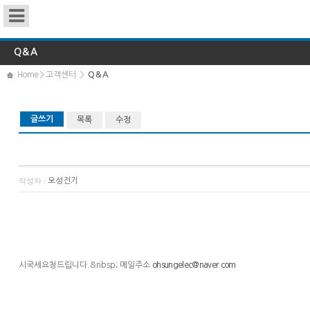
HOME
Q＆A
회사소개
Home
＞고객센터 ＞
Q＆A
- 공지사항
제품소개
- Q & A
견적의뢰
글쓰기
목록
수정
고객센터
작성자 :
오성전기
시국세요청드립니다.&nbsp; 메일주소
ohsungelec@naver.com