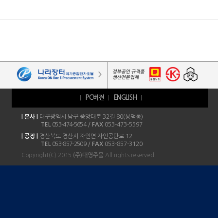
PC버전
ENGLISH
|
|
|
| 본사 |
대구광역시 남구 중앙대로 32길 80(봉덕동)
TEL
053-474-5654
/
FAX
053-473-5597
| 공장 |
경산북도 경산시 자인면 자인공단로 12
TEL
053-857-2509
/
FAX
053-857-3120
Copyright(C) 2015
(주)대영주물
All rights reserved.